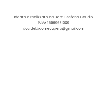
Ideato e realizzato da Dott. Stefano Gaudio
P.IVA 15969631009
doc.del.buonrecupero@gmail.com