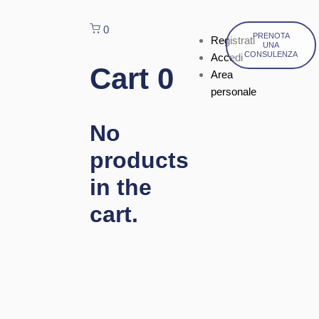
0
PRENOTA
Registrati
UNA
CONSULENZA
Accedi
Cart
0
Area
personale
No
products
in the
cart.