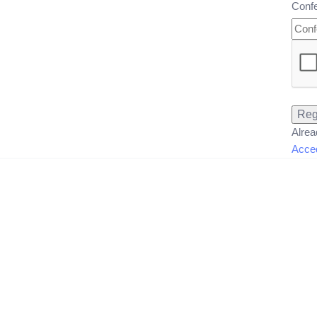
Conf
Regi
Alrea
Acce