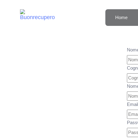
Home
Nom
Cog
Nome
Emai
Pass