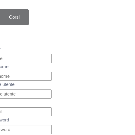
Corsi
e
nome
 utente
l
word